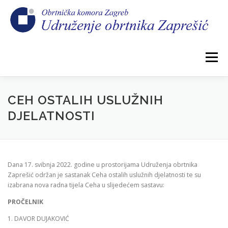
Preskoči
na
sadržaj
Izbornik
POČETNA
NOVOSTI
IZBORI 2026.
CEH OSTALIH USLUŽNIH
DJELATNOSTI
O NAMA
CEHOVI
KOMORSKI DOPRINOS
Dana 17. svibnja 2022. godine u prostorijama Udruženja obrtnika
GALERIJA
KONTAKT
Zaprešić održan je sastanak Ceha ostalih uslužnih djelatnosti te su
izabrana nova radna tijela Ceha u slijedećem sastavu:
PROČELNIK
1. DAVOR DUJAKOVIĆ