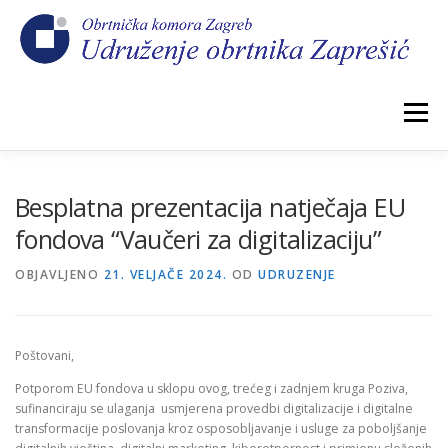
Preskoči
na
sadržaj
Izbornik
POČETNA
NOVOSTI
IZBORI 2026.
Besplatna prezentacija natječaja EU
fondova “Vaučeri za digitalizaciju”
O NAMA
CEHOVI
KOMORSKI DOPRINOS
OBJAVLJENO
21. VELJAČE 2024.
OD
UDRUZENJE
GALERIJA
KONTAKT
Poštovani,
Potporom EU fondova u sklopu ovog, trećeg i zadnjem kruga Poziva,
sufinanciraju se ulaganja usmjerena provedbi digitalizacije i digitalne
transformacije poslovanja kroz osposobljavanje i usluge za poboljšanje