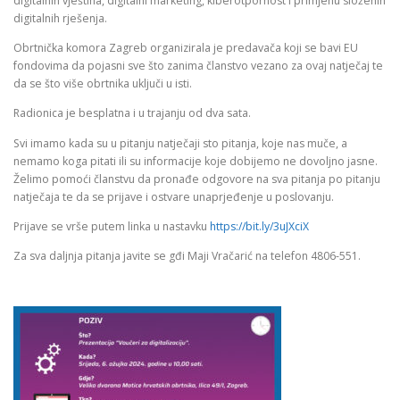
digitalnih vještina, digitalni marketing, kiberotpornost i primjenu složenih
digitalnih rješenja.
Obrtnička komora Zagreb organizirala je predavača koji se bavi EU
fondovima da pojasni sve što zanima članstvo vezano za ovaj natječaj te
da se što više obrtnika uključi u isti.
Radionica je besplatna i u trajanju od dva sata.
Svi imamo kada su u pitanju natječaji sto pitanja, koje nas muče, a
nemamo koga pitati ili su informacije koje dobijemo ne dovoljno jasne.
Želimo pomoći članstvu da pronađe odgovore na sva pitanja po pitanju
natječaja te da se prijave i ostvare unaprjeđenje u poslovanju.
Prijave se vrše putem linka u nastavku
https://bit.ly/3uJXciX
Za sva daljnja pitanja javite se gđi Maji Vračarić na telefon 4806-551.