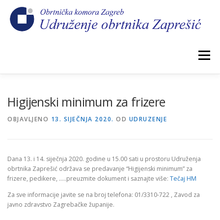
Preskoči
na
sadržaj
Izbornik
POČETNA
NOVOSTI
IZBORI 2026.
Higijenski minimum za frizere
OBJAVLJENO
13. SIJEČNJA 2020.
OD
UDRUZENJE
O NAMA
CEHOVI
KOMORSKI DOPRINOS
Dana 13. i 14. siječnja 2020. godine u 15.00 sati u prostoru Udruženja
GALERIJA
KONTAKT
obrtnika Zaprešić održava se predavanje “Higijenski minimum” za
frizere, pedikere, …..preuzmite dokument i saznajte više:
Tečaj HM
Za sve informacije javite se na broj telefona: 01/3310-722 , Zavod za
javno zdravstvo Zagrebačke županije.