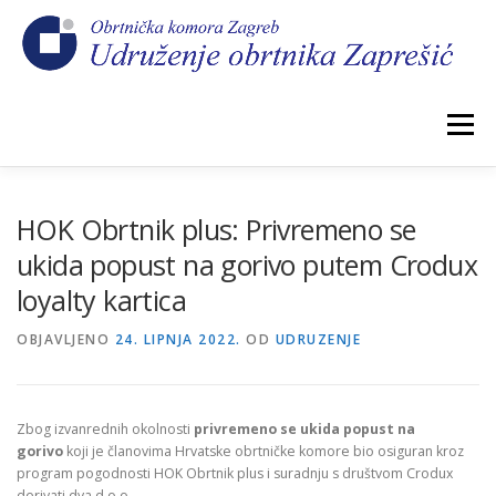
Preskoči
na
sadržaj
Izbornik
POČETNA
NOVOSTI
IZBORI 2026.
HOK Obrtnik plus: Privremeno se
ukida popust na gorivo putem Crodux
loyalty kartica
O NAMA
CEHOVI
KOMORSKI DOPRINOS
OBJAVLJENO
24. LIPNJA 2022.
OD
UDRUZENJE
GALERIJA
KONTAKT
Zbog izvanrednih okolnosti
privremeno se ukida
popust na
gorivo
koji je članovima Hrvatske obrtničke komore bio osiguran kroz
program pogodnosti HOK Obrtnik plus i suradnju s društvom Crodux
derivati dva d.o.o