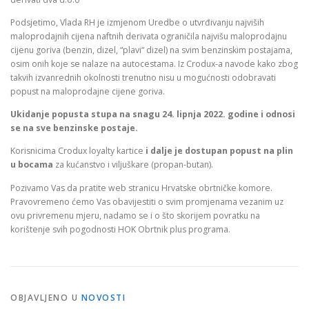
Podsjetimo, Vlada RH je izmjenom Uredbe o utvrđivanju najviših
maloprodajnih cijena naftnih derivata ograničila najvišu maloprodajnu
cijenu goriva (benzin, dizel, “plavi“ dizel) na svim benzinskim postajama,
osim onih koje se nalaze na autocestama. Iz Crodux-a navode kako zbog
takvih izvanrednih okolnosti trenutno nisu u mogućnosti odobravati
popust na maloprodajne cijene goriva.
Ukidanje popusta stupa na snagu 24. lipnja 2022. godine i odnosi
se na sve benzinske postaje.
Korisnicima Crodux loyalty kartice
i dalje je dostupan popust na plin
u bocama
za kućanstvo i viljuškare (propan-butan).
Pozivamo Vas da pratite web stranicu Hrvatske obrtničke komore.
Pravovremeno ćemo Vas obavijestiti o svim promjenama vezanim uz
ovu privremenu mjeru, nadamo se i o što skorijem povratku na
korištenje svih pogodnosti HOK Obrtnik plus programa.
OBJAVLJENO U
NOVOSTI