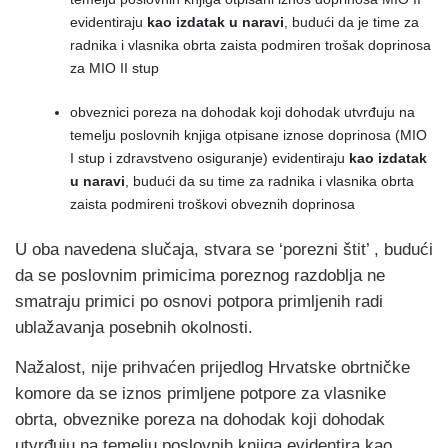
evidentiraju
kao izdatak u naravi
, budući da je time za
radnika i vlasnika obrta zaista podmiren trošak doprinosa
za MIO II stup
obveznici poreza na dohodak koji dohodak utvrđuju na
temelju poslovnih knjiga otpisane iznose doprinosa (MIO
I stup i zdravstveno osiguranje) evidentiraju
kao izdatak
u naravi
, budući da su time za radnika i vlasnika obrta
zaista podmireni troškovi obveznih doprinosa
U oba navedena slučaja, stvara se ‘porezni štit’ , budući
da se poslovnim primicima poreznog razdoblja ne
smatraju primici po osnovi potpora primljenih radi
ublažavanja posebnih okolnosti.
Nažalost, nije prihvaćen prijedlog Hrvatske obrtničke
komore da se iznos primljene potpore za vlasnike
obrta, obveznike poreza na dohodak koji dohodak
utvrđuju na temelju poslovnih knjiga evidentira kao