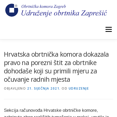
Preskoči
na
sadržaj
Izbornik
POČETNA
NOVOSTI
IZBORI 2026.
Hrvatska obrtnička komora dokazala
pravo na porezni štit za obrtnike
dohodaše koji su primili mjeru za
O NAMA
CEHOVI
KOMORSKI DOPRINOS
očuvanje radnih mjesta
OBJAVLJENO
GALERIJA
21. SIJEČNJA 2021.
KONTAKT
OD
UDRUZENJE
Sekcija računovođa Hrvatske obrtničke komore,