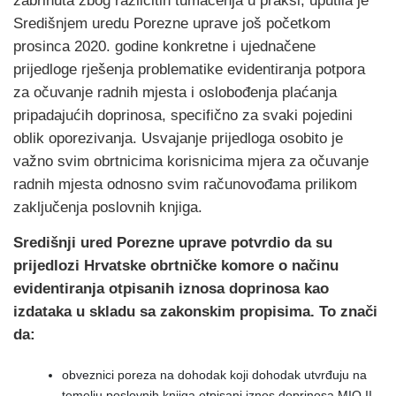
zabrinuta zbog različitih tumačenja u praksi, uputila je
Središnjem uredu Porezne uprave još početkom
prosinca 2020. godine konkretne i ujednačene
prijedloge rješenja problematike evidentiranja potpora
za očuvanje radnih mjesta i oslobođenja plaćanja
pripadajućih doprinosa, specifično za svaki pojedini
oblik oporezivanja. Usvajanje prijedloga osobito je
važno svim obrtnicima korisnicima mjera za očuvanje
radnih mjesta odnosno svim računovođama prilikom
zaključenja poslovnih knjiga.
Središnji ured Porezne uprave potvrdio da su
prijedlozi Hrvatske obrtničke komore o načinu
evidentiranja otpisanih iznosa doprinosa kao
izdataka u skladu sa zakonskim propisima. To znači
da:
obveznici poreza na dohodak koji dohodak utvrđuju na
temelju poslovnih knjiga otpisani iznos doprinosa MIO II