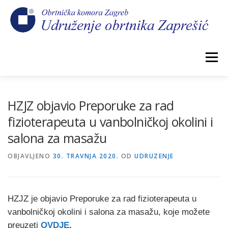
Preskoči
na
sadržaj
Izbornik
POČETNA
NOVOSTI
IZBORI 2026.
HZJZ objavio Preporuke za rad
fizioterapeuta u vanbolničkoj okolini i
salona za masažu
O NAMA
CEHOVI
KOMORSKI DOPRINOS
OBJAVLJENO
30. TRAVNJA 2020.
OD
UDRUZENJE
GALERIJA
KONTAKT
HZJZ je objavio Preporuke za rad fizioterapeuta u
vanbolničkoj okolini i salona za masažu, koje možete
preuzeti
OVDJE
.