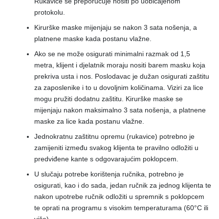
Rukavice se preporučuje nositi po uobičajenom
protokolu.
Kirurške maske mijenjaju se nakon 3 sata nošenja, a
platnene maske kada postanu vlažne.
Ako se ne može osigurati minimalni razmak od 1,5
metra, klijent i djelatnik moraju nositi barem masku koja
prekriva usta i nos. Poslodavac je dužan osigurati zaštitu
za zaposlenike i to u dovoljnim količinama. Viziri za lice
mogu pružiti dodatnu zaštitu. Kirurške maske se
mijenjaju nakon maksimalno 3 sata nošenja, a platnene
maske za lice kada postanu vlažne.
Jednokratnu zaštitnu opremu (rukavice) potrebno je
zamijeniti između svakog klijenta te pravilno odložiti u
predviđene kante s odgovarajućim poklopcem.
U slučaju potrebe korištenja ručnika, potrebno je
osigurati, kao i do sada, jedan ručnik za jednog klijenta te
nakon upotrebe ručnik odložiti u spremnik s poklopcem
te oprati na programu s visokim temperaturama (60°C ili