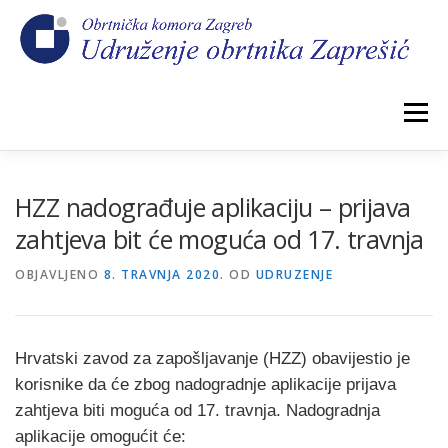
Preskoči
na
sadržaj
Izbornik
POČETNA
NOVOSTI
IZBORI 2026.
HZZ nadograđuje aplikaciju – prijava
zahtjeva bit će moguća od 17. travnja
O NAMA
CEHOVI
KOMORSKI DOPRINOS
OBJAVLJENO
8. TRAVNJA 2020.
OD
UDRUZENJE
GALERIJA
KONTAKT
Hrvatski zavod za zapošljavanje (HZZ) obavijestio je
korisnike da će zbog nadogradnje aplikacije prijava
zahtjeva biti moguća od 17. travnja. Nadogradnja
aplikacije omogućit će: