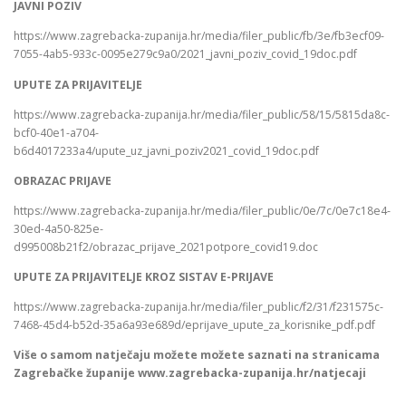
JAVNI POZIV
https://www.zagrebacka-zupanija.hr/media/filer_public/fb/3e/fb3ecf09-
7055-4ab5-933c-0095e279c9a0/2021_javni_poziv_covid_19doc.pdf
UPUTE ZA PRIJAVITELJE
https://www.zagrebacka-zupanija.hr/media/filer_public/58/15/5815da8c-
bcf0-40e1-a704-
b6d4017233a4/upute_uz_javni_poziv2021_covid_19doc.pdf
OBRAZAC PRIJAVE
https://www.zagrebacka-zupanija.hr/media/filer_public/0e/7c/0e7c18e4-
30ed-4a50-825e-
d995008b21f2/obrazac_prijave_2021potpore_covid19.doc
UPUTE ZA PRIJAVITELJE KROZ SISTAV E-PRIJAVE
https://www.zagrebacka-zupanija.hr/media/filer_public/f2/31/f231575c-
7468-45d4-b52d-35a6a93e689d/eprijave_upute_za_korisnike_pdf.pdf
Više o samom natječaju možete možete saznati na stranicama
Zagrebačke županije www.zagrebacka-zupanija.hr/natjecaji