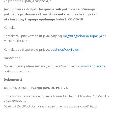
Zagrebačka županija raspisala je
Javni poziv za dodjelu bespovratnih potpora za očuvanje i
poticanje poslovne aktivnosti za mikrosubjekte čiji je rad
otežan zbog trajanja epidemije bolesti COVID-19
Kontakt
Kontakt za upite vezano uz Javni natječaj:
uog@zagrebacka-zupanija.hr
i
tel.:01/6009-457
Kontakt u vezi sustava e-prijave:
podrska@eprijave.hr
Napomena
Način prijave: putem sustava „e-prijave“ na poveznici
www.eprijave.hr
,
poštom ili osobno.
Dokumenti
ODLUKA O RASPISIVANJU JAVNOG POZIVA
https://www.zagrebacka-zupanija.hr/media/filer_public/6d/a5/6da54b16-
a8ef-40ff-b6fb-
08a64d785cc0/odluka_o_raspisivanju_javnog_poziva_covid19.pdf