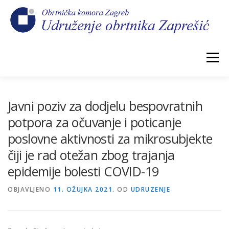
Preskoči
na
sadržaj
Izbornik
POČETNA
NOVOSTI
IZBORI 2026.
Javni poziv za dodjelu bespovratnih
potpora za očuvanje i poticanje
poslovne aktivnosti za mikrosubjekte
O NAMA
CEHOVI
KOMORSKI DOPRINOS
čiji je rad otežan zbog trajanja
epidemije bolesti COVID-19
GALERIJA
KONTAKT
OBJAVLJENO
11. OŽUJKA 2021.
OD
UDRUZENJE