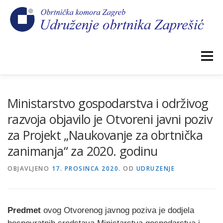
Preskoči
na
sadržaj
Izbornik
POČETNA
NOVOSTI
IZBORI 2026.
Ministarstvo gospodarstva i održivog
razvoja objavilo je Otvoreni javni poziv
za Projekt „Naukovanje za obrtnička
O NAMA
CEHOVI
KOMORSKI DOPRINOS
zanimanja“ za 2020. godinu
OBJAVLJENO
GALERIJA
17. PROSINCA 2020.
KONTAKT
OD
UDRUZENJE
Predmet
ovog Otvorenog javnog poziva je dodjela