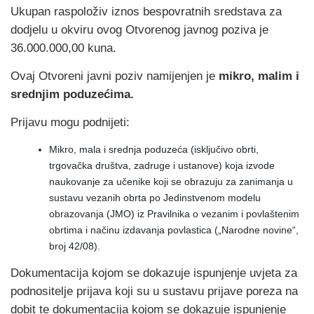
Ukupan raspoloživ iznos bespovratnih sredstava za
dodjelu u okviru ovog Otvorenog javnog poziva je
36.000.000,00 kuna.
Ovaj Otvoreni javni poziv namijenjen je
mikro, malim i
srednjim poduzećima.
Prijavu mogu podnijeti:
Mikro, mala i srednja poduzeća (isključivo obrti,
trgovačka društva, zadruge i ustanove) koja izvode
naukovanje za učenike koji se obrazuju za zanimanja u
sustavu vezanih obrta po Jedinstvenom modelu
obrazovanja (JMO) iz Pravilnika o vezanim i povlaštenim
obrtima i načinu izdavanja povlastica („Narodne novine“,
broj 42/08).
Dokumentacija kojom se dokazuje ispunjenje uvjeta za
podnositelje prijava koji su u sustavu prijave poreza na
dobit te dokumentacija kojom se dokazuje ispunjenje