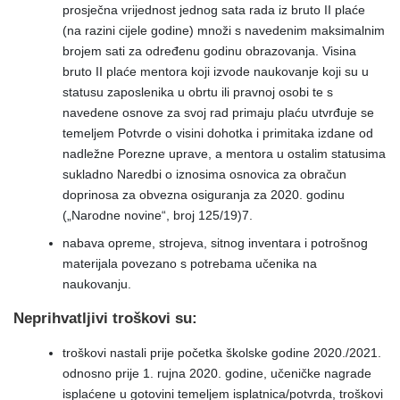
prosječna vrijednost jednog sata rada iz bruto II plaće
(na razini cijele godine) množi s navedenim maksimalnim
brojem sati za određenu godinu obrazovanja. Visina
bruto II plaće mentora koji izvode naukovanje koji su u
statusu zaposlenika u obrtu ili pravnoj osobi te s
navedene osnove za svoj rad primaju plaću utvrđuje se
temeljem Potvrde o visini dohotka i primitaka izdane od
nadležne Porezne uprave, a mentora u ostalim statusima
sukladno Naredbi o iznosima osnovica za obračun
doprinosa za obvezna osiguranja za 2020. godinu
(„Narodne novine“, broj 125/19)7.
nabava opreme, strojeva, sitnog inventara i potrošnog
materijala povezano s potrebama učenika na
naukovanju.
Neprihvatljivi troškovi su:
troškovi nastali prije početka školske godine 2020./2021.
odnosno prije 1. rujna 2020. godine, učeničke nagrade
isplaćene u gotovini temeljem isplatnica/potvrda, troškovi