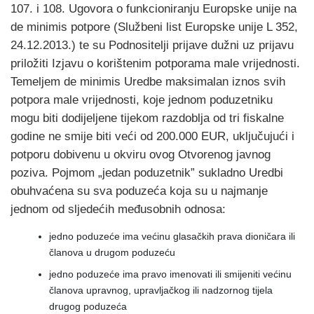
107. i 108. Ugovora o funkcioniranju Europske unije na
de minimis potpore (Službeni list Europske unije L 352,
24.12.2013.) te su Podnositelji prijave dužni uz prijavu
priložiti Izjavu o korištenim potporama male vrijednosti.
Temeljem de minimis Uredbe maksimalan iznos svih
potpora male vrijednosti, koje jednom poduzetniku
mogu biti dodijeljene tijekom razdoblja od tri fiskalne
godine ne smije biti veći od 200.000 EUR, uključujući i
potporu dobivenu u okviru ovog Otvorenog javnog
poziva. Pojmom „jedan poduzetnik” sukladno Uredbi
obuhvaćena su sva poduzeća koja su u najmanje
jednom od sljedećih međusobnih odnosa:
jedno poduzeće ima većinu glasačkih prava dioničara ili
članova u drugom poduzeću
jedno poduzeće ima pravo imenovati ili smijeniti većinu
članova upravnog, upravljačkog ili nadzornog tijela
drugog poduzeća