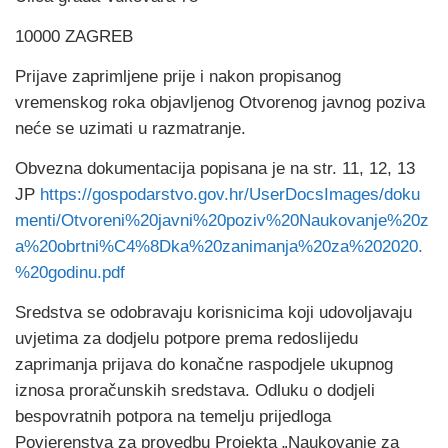
10000 ZAGREB
Prijave zaprimljene prije i nakon propisanog
vremenskog roka objavljenog Otvorenog javnog poziva
neće se uzimati u razmatranje.
Obvezna dokumentacija popisana je na str. 11, 12, 13
JP
https://gospodarstvo.gov.hr/UserDocsImages/doku
menti/Otvoreni%20javni%20poziv%20Naukovanje%20z
a%20obrtni%C4%8Dka%20zanimanja%20za%202020.
%20godinu.pdf
Sredstva se odobravaju korisnicima koji udovoljavaju
uvjetima za dodjelu potpore prema redoslijedu
zaprimanja prijava do konačne raspodjele ukupnog
iznosa proračunskih sredstava. Odluku o dodjeli
bespovratnih potpora na temelju prijedloga
Povjerenstva za provedbu Projekta „Naukovanje za