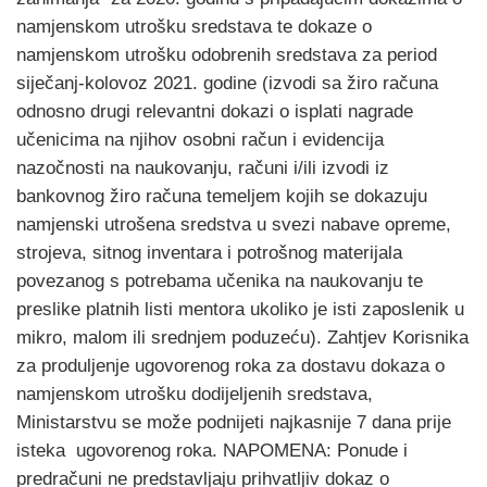
namjenskom utrošku sredstava te dokaze o
namjenskom utrošku odobrenih sredstava za period
siječanj-kolovoz 2021. godine (izvodi sa žiro računa
odnosno drugi relevantni dokazi o isplati nagrade
učenicima na njihov osobni račun i evidencija
nazočnosti na naukovanju, računi i/ili izvodi iz
bankovnog žiro računa temeljem kojih se dokazuju
namjenski utrošena sredstva u svezi nabave opreme,
strojeva, sitnog inventara i potrošnog materijala
povezanog s potrebama učenika na naukovanju te
preslike platnih listi mentora ukoliko je isti zaposlenik u
mikro, malom ili srednjem poduzeću). Zahtjev Korisnika
za produljenje ugovorenog roka za dostavu dokaza o
namjenskom utrošku dodijeljenih sredstava,
Ministarstvu se može podnijeti najkasnije 7 dana prije
isteka ugovorenog roka. NAPOMENA: Ponude i
predračuni ne predstavljaju prihvatljiv dokaz o