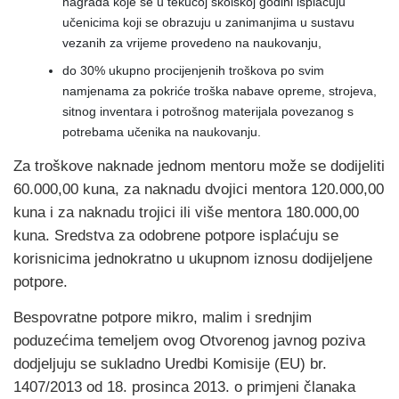
nagrada koje se u tekućoj školskoj godini isplaćuju
učenicima koji se obrazuju u zanimanjima u sustavu
vezanih za vrijeme provedeno na naukovanju,
do 30% ukupno procijenjenih troškova po svim
namjenama za pokriće troška nabave opreme, strojeva,
sitnog inventara i potrošnog materijala povezanog s
potrebama učenika na naukovanju.
Za troškove naknade jednom mentoru može se dodijeliti
60.000,00 kuna, za naknadu dvojici mentora 120.000,00
kuna i za naknadu trojici ili više mentora 180.000,00
kuna. Sredstva za odobrene potpore isplaćuju se
korisnicima jednokratno u ukupnom iznosu dodijeljene
potpore.
Bespovratne potpore mikro, malim i srednjim
poduzećima temeljem ovog Otvorenog javnog poziva
dodjeljuju se sukladno Uredbi Komisije (EU) br.
1407/2013 od 18. prosinca 2013. o primjeni članaka