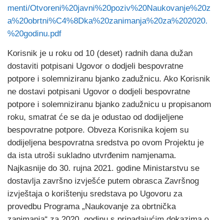
menti/Otvoreni%20javni%20poziv%20Naukovanje%20z
a%20obrtni%C4%8Dka%20zanimanja%20za%202020.
%20godinu.pdf
Korisnik je u roku od 10 (deset) radnih dana dužan
dostaviti potpisani Ugovor o dodjeli bespovratne
potpore i solemniziranu bjanko zadužnicu. Ako Korisnik
ne dostavi potpisani Ugovor o dodjeli bespovratne
potpore i solemniziranu bjanko zadužnicu u propisanom
roku, smatrat će se da je odustao od dodijeljene
bespovratne potpore. Obveza Korisnika kojem su
dodijeljena bespovratna sredstva po ovom Projektu je
da ista utroši sukladno utvrđenim namjenama.
Najkasnije do 30. rujna 2021. godine Ministarstvu se
dostavlja završno izvješće putem obrasca Završnog
izvještaja o korištenju sredstava po Ugovoru za
provedbu Programa „Naukovanje za obrtnička
zanimanja“ za 2020. godinu s pripadajućim dokazima o