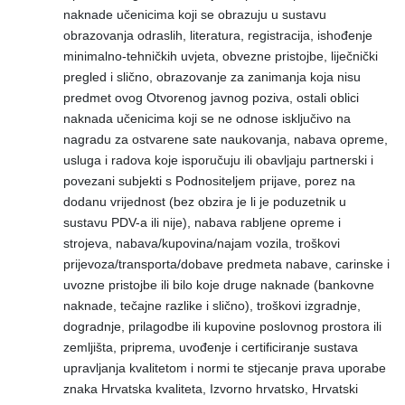
naknade učenicima koji se obrazuju u sustavu
obrazovanja odraslih, literatura, registracija, ishođenje
minimalno-tehničkih uvjeta, obvezne pristojbe, liječnički
pregled i slično, obrazovanje za zanimanja koja nisu
predmet ovog Otvorenog javnog poziva, ostali oblici
naknada učenicima koji se ne odnose isključivo na
nagradu za ostvarene sate naukovanja, nabava opreme,
usluga i radova koje isporučuju ili obavljaju partnerski i
povezani subjekti s Podnositeljem prijave, porez na
dodanu vrijednost (bez obzira je li je poduzetnik u
sustavu PDV-a ili nije), nabava rabljene opreme i
strojeva, nabava/kupovina/najam vozila, troškovi
prijevoza/transporta/dobave predmeta nabave, carinske i
uvozne pristojbe ili bilo koje druge naknade (bankovne
naknade, tečajne razlike i slično), troškovi izgradnje,
dogradnje, prilagodbe ili kupovine poslovnog prostora ili
zemljišta, priprema, uvođenje i certificiranje sustava
upravljanja kvalitetom i normi te stjecanje prava uporabe
znaka Hrvatska kvaliteta, Izvorno hrvatsko, Hrvatski