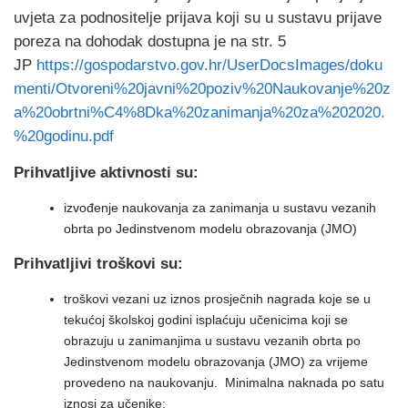
uvjeta za podnositelje prijava koji su u sustavu prijave
poreza na dohodak dostupna je na str. 5
JP
https://gospodarstvo.gov.hr/UserDocsImages/doku
menti/Otvoreni%20javni%20poziv%20Naukovanje%20z
a%20obrtni%C4%8Dka%20zanimanja%20za%202020.
%20godinu.pdf
Prihvatljive aktivnosti su:
izvođenje naukovanja za zanimanja u sustavu vezanih
obrta po Jedinstvenom modelu obrazovanja (JMO)
Prihvatljivi troškovi su:
troškovi vezani uz iznos prosječnih nagrada koje se u
tekućoj školskoj godini isplaćuju učenicima koji se
obrazuju u zanimanjima u sustavu vezanih obrta po
Jedinstvenom modelu obrazovanja (JMO) za vrijeme
provedeno na naukovanju. Minimalna naknada po satu
iznosi za učenike: