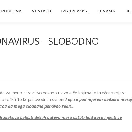
POČETNA
NOVOSTI
IZBORI 2026.
O NAMA
CE
ONAVIRUS – SLOBODNO
da za javno zdravstvo vezano uz vozače kojima je izrečena mjera
na točku 1e koja navodi da svi oni
koji su pod mjerom nadzora mora
tvrdu da mogu slobodno ponovno raditi.
h znakova bolesti dišnih puteva mora ostati kod kuće i javiti se