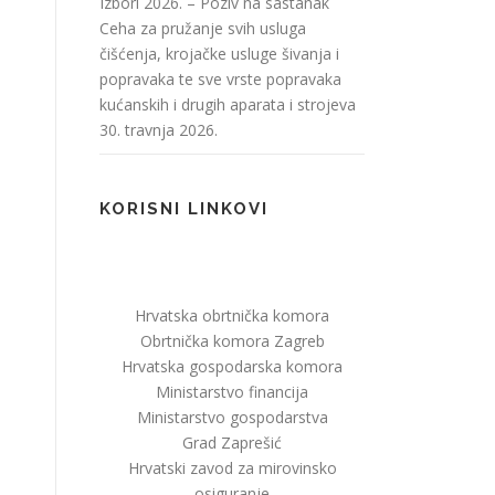
Izbori 2026. – Poziv na sastanak
Ceha za pružanje svih usluga
čišćenja, krojačke usluge šivanja i
popravaka te sve vrste popravaka
kućanskih i drugih aparata i strojeva
30. travnja 2026.
KORISNI LINKOVI
Hrvatska obrtnička komora
Obrtnička komora Zagreb
Hrvatska gospodarska komora
Ministarstvo financija
Ministarstvo gospodarstva
Grad Zaprešić
Hrvatski zavod za mirovinsko
osiguranje