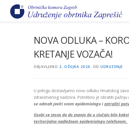
Preskoči
na
sadržaj
NOVA ODLUKA – KOR
KRETANJE VOZAČA!
OBJAVLJENO
2. OŽUJKA 2020.
OD
UDRUZENJE
U prilogu dostavljamo novu odluku Hrvatskog zavo
zdravstvenog nadzora. Potrebno je obratiti pažnju 
se odmah javiti svom epidemiologu i
zatražiti po
Osobi se jasno da do znanja da u slučaju bilo kakvi
teritorijalno nadležnom epidemiologu telefonom.