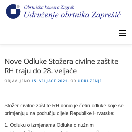
Preskoči
na
sadržaj
Izbornik
POČETNA
NOVOSTI
IZBORI 2026.
Nove Odluke Stožera civilne zaštite
RH traju do 28. veljače
O NAMA
CEHOVI
KOMORSKI DOPRINOS
OBJAVLJENO
15. VELJAČE 2021.
OD
UDRUZENJE
GALERIJA
KONTAKT
Stožer civilne zaštite RH donio je četiri odluke koje se
primjenjuju na području cijele Republike Hrvatske:
1. Odluku o izmjenama Odluke o nužnim