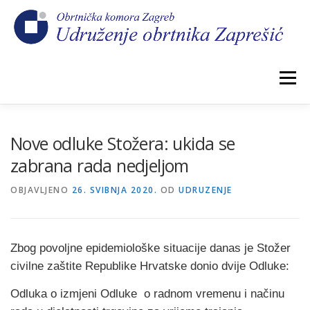
Preskoči
na
sadržaj
Izbornik
POČETNA
NOVOSTI
IZBORI 2026.
Nove odluke Stožera: ukida se
zabrana rada nedjeljom
O NAMA
CEHOVI
KOMORSKI DOPRINOS
OBJAVLJENO
26. SVIBNJA 2020.
OD
UDRUZENJE
GALERIJA
KONTAKT
Zbog povoljne epidemiološke situacije danas je Stožer
civilne zaštite Republike Hrvatske donio dvije Odluke:
Odluka o izmjeni Odluke o radnom vremenu i načinu