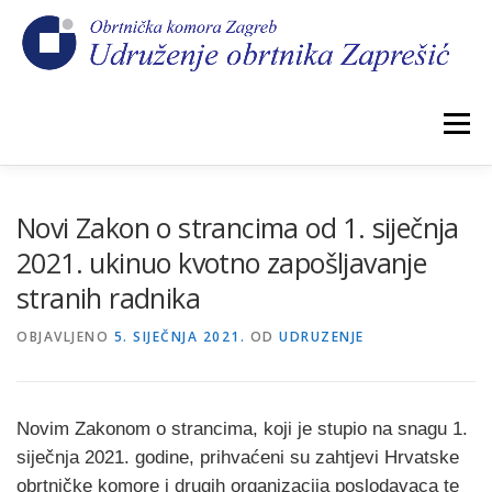
Preskoči
na
sadržaj
Izbornik
POČETNA
NOVOSTI
IZBORI 2026.
Novi Zakon o strancima od 1. siječnja
2021. ukinuo kvotno zapošljavanje
stranih radnika
O NAMA
CEHOVI
KOMORSKI DOPRINOS
OBJAVLJENO
5. SIJEČNJA 2021.
OD
UDRUZENJE
GALERIJA
KONTAKT
Novim Zakonom o strancima, koji je stupio na snagu 1.
siječnja 2021. godine, prihvaćeni su zahtjevi Hrvatske
obrtničke komore i drugih organizacija poslodavaca te