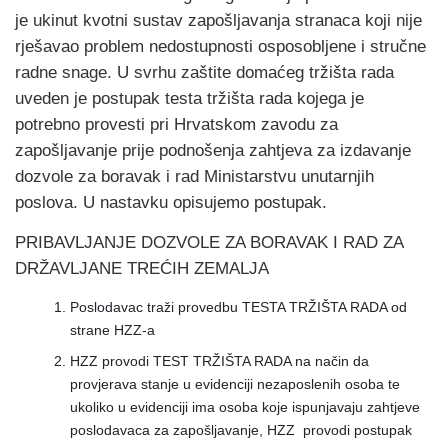
je ukinut kvotni sustav zapošljavanja stranaca koji nije
rješavao problem nedostupnosti osposobljene i stručne
radne snage. U svrhu zaštite domaćeg tržišta rada
uveden je postupak testa tržišta rada kojega je
potrebno provesti pri Hrvatskom zavodu za
zapošljavanje prije podnošenja zahtjeva za izdavanje
dozvole za boravak i rad Ministarstvu unutarnjih
poslova. U nastavku opisujemo postupak.
PRIBAVLJANJE DOZVOLE ZA BORAVAK I RAD ZA
DRŽAVLJANE TREĆIH ZEMALJA
Poslodavac traži provedbu TESTA TRŽIŠTA RADA od
strane HZZ-a
HZZ provodi TEST TRŽIŠTA RADA na način da
provjerava stanje u evidenciji nezaposlenih osoba te
ukoliko u evidenciji ima osoba koje ispunjavaju zahtjeve
poslodavaca za zapošljavanje, HZZ provodi postupak