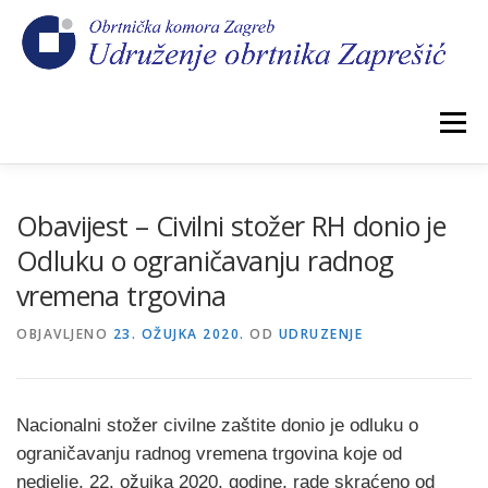
Preskoči
na
sadržaj
Izbornik
POČETNA
NOVOSTI
IZBORI 2026.
Obavijest – Civilni stožer RH donio je
Odluku o ograničavanju radnog
vremena trgovina
O NAMA
CEHOVI
KOMORSKI DOPRINOS
OBJAVLJENO
23. OŽUJKA 2020.
OD
UDRUZENJE
GALERIJA
KONTAKT
Nacionalni stožer civilne zaštite donio je odluku o
ograničavanju radnog vremena trgovina koje od
nedjelje, 22. ožujka 2020. godine, rade skraćeno od