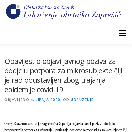
Preskoči
na
sadržaj
Izbornik
POČETNA
NOVOSTI
IZBORI 2026.
Obavijest o objavi javnog poziva za
dodjelu potpora za mikrosubjekte čiji
je rad obustavljen zbog trajanja
O NAMA
CEHOVI
KOMORSKI DOPRINOS
epidemije covid 19
OBJAVLJENO
GALERIJA
4. LIPNJA 2020.
KONTAKT
OD
UDRUZENJE
Obavještavamo Vas da je Zagrebačka županija objavila Javni poziv za dodjelu
bespovratnih potpora za očuvanje i poticanje poslovne aktivnosti za mikrosubjekte čiji