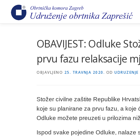
Preskoči
na
sadržaj
OBAVIJEST: Odluke Stože
prvu fazu relaksacije m
OBJAVLJENO
25. TRAVNJA 2020.
OD
UDRUZENJE
Stožer civilne zaštite Republike Hrvats
koje su planirane za prvu fazu, a koje ć
Odluke možete preuzeti u prilozima ni
Ispod svake pojedine Odluke, nalaze 