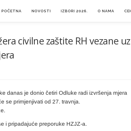
POČETNA
NOVOSTI
IZBORI 2026.
O NAMA
CE
ra civilne zaštite RH vezane uz
jera
ke danas je donio četiri Odluke radi izvršenja mjera
e se primjenjivati od 27. travnja.
že.
se i pripadajuće preporuke HZJZ-a.