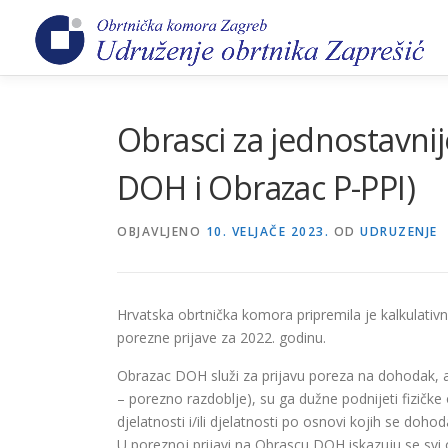
Preskoči
na
sadržaj
Obrasci za jednostavni
DOH i Obrazac P-PPI)
OBJAVLJENO
10. VELJAČE 2023.
OD
UDRUZENJE
Hrvatska obrtnička komora pripremila je kalkulati
porezne prijave za 2022. godinu.
Obrazac DOH služi za prijavu poreza na dohodak, a
– porezno razdoblje), su ga dužne podnijeti fizič
djelatnosti i/ili djelatnosti po osnovi kojih se do
U poreznoj prijavi na Obrascu DOH iskazuju se svi