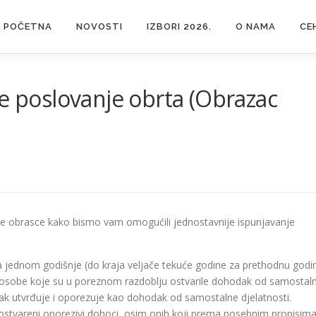
POČETNA
NOVOSTI
IZBORI 2026.
O NAMA
CE
je poslovanje obrta (Obrazac
vne obrasce kako bismo vam omogućili jednostavnije ispunjavanje
 jednom godišnje (do kraja veljače tekuće godine za prethodnu godi
ke osobe koje su u poreznom razdoblju ostvarile dohodak od samostal
hodak utvrđuje i oporezuje kao dohodak od samostalne djelatnosti.
 ostvareni oporezivi dohoci, osim onih koji prema posebnim propisim