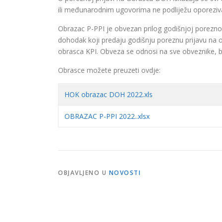
ili međunarodnim ugovorima ne podliježu oporeziva
Obrazac P-PPI je obvezan prilog godišnjoj poreznoj
dohodak koji predaju godišnju poreznu prijavu na 
obrasca KPI. Obveza se odnosi na sve obveznike, bez
Obrasce možete preuzeti ovdje:
HOK obrazac DOH 2022.xls
OBRAZAC P-PPI 2022..xlsx
OBJAVLJENO U
NOVOSTI