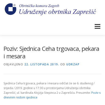
Preskoči
na
sadržaj
Izbornik
POČETNA
NOVOSTI
IZBORI 2026.
Poziv: Sjednica Ceha trgovaca, pekara
i mesara
O NAMA
CEHOVI
KOMORSKI DOPRINOS
OBJAVLJENO
22. LISTOPADA 2019.
OD
UDRZAP
GALERIJA
KONTAKT
Sjednica Ceha trgovaca, pekara i mesara održat će se 6. studenog /
srijeda / 2019. godine u 17:30 u prostorijama Udruženju obrtnika
Zaprešić, ul. kardinala Alojzija Stepinca 2 u Zaprešiću. Preuzmite:
Poziv s
dnevnim redom sjednice