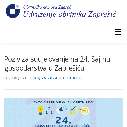
Preskoči
na
sadržaj
Izbornik
POČETNA
NOVOSTI
IZBORI 2026.
Poziv za sudjelovanje na 24. Sajmu
gospodarstva u Zaprešiću
O NAMA
CEHOVI
KOMORSKI DOPRINOS
OBJAVLJENO
3. RUJNA 2024.
OD
UDRZAP
GALERIJA
KONTAKT