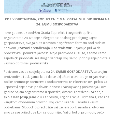
POZIV OBRTNICIMA, PODUZETNICIMA I OSTALIM SUDIONICIMA NA
24. SAJMU GOSPODARSTVA
I ove godine, uz podršku Grada Zaprešića i susjednih općina,
organiziramo 24. izdanje našeg tradicionalnog prodajnog Sajma
gospodarstva, ovoga puta u novom osvježenom formatu pod radnim
nazivom
„Izazovi brendiranja u obrtništvu“
. Sajam je prilika da
predstavite i ponudite javnosti svoje proizvode i usluge, a tome ćemo
zajednički pridodati i niz drugih sadržaja koji se tiču poboljšanja položaja
vas kao obrtnika i poduzetnika.
Pozivamo vas da sudjelujete na
24. SAJMU GOSPODARSTVA
sa svojim
proizvodima i uslugama, kao i da se uključite i u sve druge organizirane
oblike promocije obrtništva i poduzetništva, te iskoristite ovu priliku za
uspostavljanje novih poslovnih odnosa i razvoj vašeg poslovanja. I ove
godine Sajam organiziramo u sportskoj dvorani i predvorju
Srednje
škole Ban Josip Jelačić u Zaprešiću
, Trg dr. Franje Tuđmana 1, kao i na
vanjskom otvorenom prostoru koji ćemo urediti u skladu s vašim
potrebama. Slobodno predložite vaš željeni oblik suradnje, otvoreni
smo za sve prijedloge koji će doprinijeti Vašoj boljoj promociji, većoj