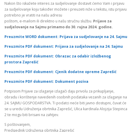
Nakon što iskažete interes za sudjelovanje dostavit ćemo Vam i prijavu
za sudjelovanje koju također možete i preuzeti niže u tekstu, istu prijavu
potrebno je vratiti na našu adresu
poštom, e-mailom ili direktno u našu stručnu službu.
Prijave za
sudjelovanje na Sajmu primamo do 30. rujna 2024. godine.
Preuzmite WORD dokument: Prijava za sudjelovanje na 24. Sajmu
Preuzmite PDF dokument: Prijava za sudjelovanje na 24. Sajmu
Preuzmite PDF dokument: Obrazac za odabir izložbenog
prostora Zaprešić
Preuzmite PDF dokument: Cjenik dodatne opreme Zaprešić
Preuzmite PDF dokument: Dokument poziva
Potpisom Prijave za izlaganje izlagači daju privolu za prikupljanje,
obradu i korištenje navedenih osobnih podataka vezanih za izlaganje na
24. SAJMU GOSPODARSTVA. Ti podatci neće biti javno dostupni, čuvat će
se u uredu Udruženja obrtnika Zaprešić, Ulica kardinala Alojzija Stepinca
2 te mogu biti brisani na zahtjev.
S poštovanjem,
Predsjednik Udruženja obrtnika Zaprešić