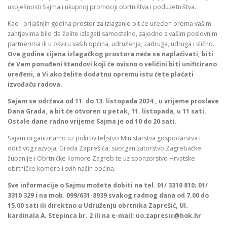
uspješnosti Sajma i ukupnoj promociji obrtništva i poduzetništva.
Kao i prijašnjih godina prostor za izlaganje bit će uređen prema vašim
zahtjevima bilo da želite izlagati samostalno, zajedno s vašim poslovnim
partnerima ili u okviru vaših općina, udruženja, zadruga, udruga i slično.
Ove godine cijena izlagačkog prostora neće se naplaćivati, biti
će Vam ponuđeni štandovi koji će ovisno o veličini biti unificirano
uređeni, a Vi ako želite dodatnu
opremu istu ćete plaćati
izvođaču radova.
Sajam se održava od 11. do 13. listopada 2024., u vrijeme proslave
Dana Grada, a bit će otvoren u petak, 11. listopada, u 11 sati.
Ostale dane radno vrijeme Sajma je od 10 do 20 sati.
Sajam organiziramo uz pokroviteljstvo Ministarstva gospodarstva i
održivog razvoja, Grada Zaprešića, suorganizatorstvo Zagrebačke
županije i Obrtničke komore Zagreb te uz sponzorstvo Hrvatske
obrtničke komore i svih naših općina.
Sve informacije o Sajmu možete dobiti na tel. 01/ 3310 810; 01/
3310 329 i na mob. 099/631-8939 svakog radnog dana od 7.00 do
15.00 sati ili direktno u Udruženju obrtnika Zaprešić, Ul.
kardinala A. Stepinca br. 2 ili na e-mail: uo.zapresic@hok.hr