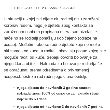
NJEGA DJETETA U SAMOIZOLACIJI
U situaciji u kojoj niti dijete niti roditelj nisu zaraženi
koronavirusom, nego je djetetu zbog kontakta sa
zaraženom osobom propisana mjera samoizolacije
načelno se roditelji ponašaju uobičajeno (odlaze na
posao). Međutim, ako se radi o djetetu koje ne može
biti samo kod kuće, a roditelji obavljaju posao kojeg nije
moguće raditi od kuće, trebaju otvoriti bolovanje za
njegu člana obitelji. Naknada za bolovanje roditelja će
se obračunati prema odredbama o privremenoj
nesposobnosti za rad radi njege člana obitelji:
njega djeteta do navršenih 3 godine starosti
–
naknada iznosi 100% od osnovice za naknadu i traje
najviše do 60 dana
njega djeteta od navršene 3 do navršenih 7 godina