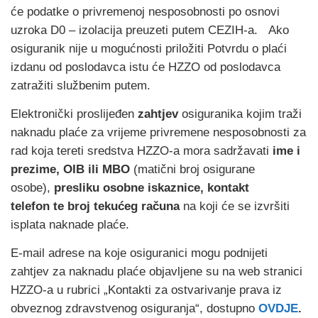
će podatke o privremenoj nesposobnosti po osnovi
uzroka D0 – izolacija preuzeti putem CEZIH-a. Ako
osiguranik nije u mogućnosti priložiti Potvrdu o plaći
izdanu od poslodavca istu će HZZO od poslodavca
zatražiti službenim putem.
Elektronički proslijeđen
zahtjev
osiguranika kojim traži
naknadu plaće za vrijeme privremene nesposobnosti za
rad koja tereti sredstva HZZO-a mora sadržavati
ime i
prezime, OIB ili MBO
(matični broj osigurane
osobe),
presliku osobne iskaznice, kontakt
telefon te broj tekućeg računa
na koji će se izvršiti
isplata naknade plaće.
E-mail adrese na koje osiguranici mogu podnijeti
zahtjev za naknadu plaće objavljene su na web stranici
HZZO-a u rubrici „Kontakti za ostvarivanje prava iz
obveznog zdravstvenog osiguranja“, dostupno
O
VDJE
.