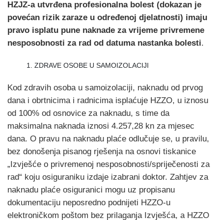
HZJZ-a utvrđena profesionalna bolest (dokazan je
povećan rizik zaraze u određenoj djelatnosti) imaju
pravo isplatu pune naknade za vrijeme privremene
nesposobnosti za rad od datuma nastanka bolesti
.
ZDRAVE OSOBE U SAMOIZOLACIJI
Kod zdravih osoba u samoizolaciji, naknadu od prvog
dana i obrtnicima i radnicima isplaćuje HZZO, u iznosu
od 100% od osnovice za naknadu, s time da
maksimalna naknada iznosi 4.257,28 kn za mjesec
dana. O pravu na naknadu plaće odlučuje se, u pravilu,
bez donošenja pisanog rješenja na osnovi tiskanice
„Izvješće o privremenoj nesposobnosti/spriječenosti za
rad“ koju osiguraniku izdaje izabrani doktor. Zahtjev za
naknadu plaće osiguranici mogu uz propisanu
dokumentaciju neposredno podnijeti HZZO-u
elektroničkom poštom bez prilaganja Izvješća, a HZZO