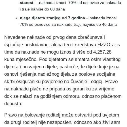
starosti
– naknada iznosi 70% od osnovice za naknadu
i traje najviše do 60 dana
njega djeteta starijeg od 7 godina
– naknada iznosi
70% od osnovice za naknadu traje najviše do 40 dana
Navedene naknade od prvog dana obračunava i
isplaćuje poslodavac, ali na teret sredstava HZZO-a, s
time da naknade ne mogu iznositi više od 4.257,28
kuna mjesečno. Pod djetetom se smatra osim vlastitog
djeteta i posvojeno dijete, pastorče, te dijete koje je na
osnovi rješenja nadležnog tijela za poslove socijalne
skrbi osiguraniku povjereno na čuvanje i odgoj. Pravo
na naknadu plaće ne pripada osiguraniku za vrijeme
dok se nalazi na godišnjem odmoru, odnosno plaćenom
dopustu.
Pravo na bolovanje roditelj može ostvariti pod uvjetom
da drugi roditelj nije nezaposlen, odnosno ako živi sam