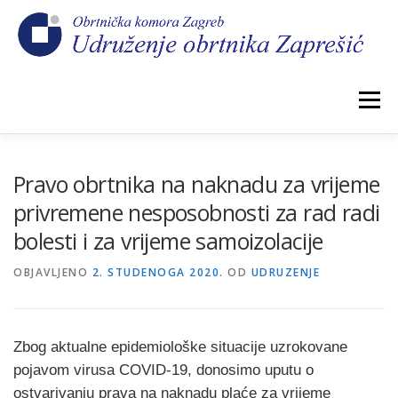
Preskoči
na
sadržaj
Izbornik
POČETNA
NOVOSTI
IZBORI 2026.
Pravo obrtnika na naknadu za vrijeme
privremene nesposobnosti za rad radi
bolesti i za vrijeme samoizolacije
O NAMA
CEHOVI
KOMORSKI DOPRINOS
OBJAVLJENO
2. STUDENOGA 2020.
OD
UDRUZENJE
GALERIJA
KONTAKT
Zbog aktualne epidemiološke situacije uzrokovane
pojavom virusa COVID-19, donosimo uputu o
ostvarivanju prava na naknadu plaće za vrijeme