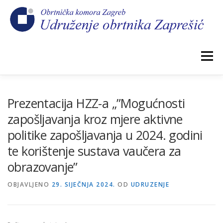
Preskoči
na
sadržaj
Izbornik
POČETNA
NOVOSTI
IZBORI 2026.
Prezentacija HZZ-a „”Mogućnosti
zapošljavanja kroz mjere aktivne
politike zapošljavanja u 2024. godini
O NAMA
CEHOVI
KOMORSKI DOPRINOS
te korištenje sustava vaučera za
obrazovanje”
GALERIJA
KONTAKT
OBJAVLJENO
29. SIJEČNJA 2024.
OD
UDRUZENJE