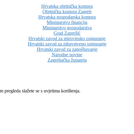
Hrvatska obrtnička komora
Obrtnička komora Zagreb
Hrvatska gospodarska komora
Ministarstvo financija
Ministarstvo gospodarstva
Grad Zaprešić
Hrvatski zavod za mirovinsko osiguranje
Hrvatski zavod za zdravstveno osiguranje
Hrvatski zavod za zapošljavanje
Narodne novine
Zagrebačka županija
 pregleda slažete se s uvjetima korištenja.