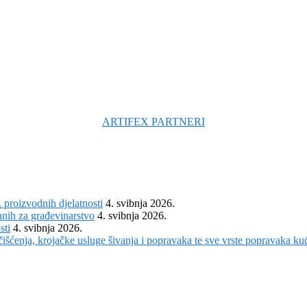
ARTIFEX PARTNERI
. proizvodnih djelatnosti
4. svibnja 2026.
anih za građevinarstvo
4. svibnja 2026.
sti
4. svibnja 2026.
išćenja, krojačke usluge šivanja i popravaka te sve vrste popravaka kuća