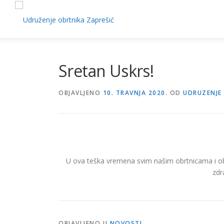
Preskoči
na
sadržaj
Sretan Uskrs!
OBJAVLJENO
10. TRAVNJA 2020.
OD
UDRUZENJE
U ova teška vremena svim našim obrtnicama i obr
zdr
OBJAVLJENO U
NOVOSTI