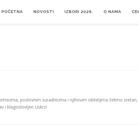
POČETNA
NOVOSTI
IZBORI 2026.
O NAMA
CE
tnicima, poslovnim suradnicima i njihovim obiteljima želimo sretan,
av i blagoslovljen Uskrs!