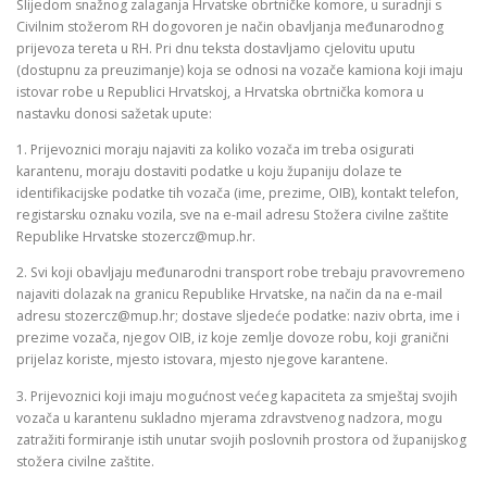
Slijedom snažnog zalaganja Hrvatske obrtničke komore, u suradnji s
Civilnim stožerom RH dogovoren je način obavljanja međunarodnog
prijevoza tereta u RH. Pri dnu teksta dostavljamo cjelovitu uputu
(dostupnu za preuzimanje) koja se odnosi na vozače kamiona koji imaju
istovar robe u Republici Hrvatskoj, a Hrvatska obrtnička komora u
nastavku donosi sažetak upute:
1. Prijevoznici moraju najaviti za koliko vozača im treba osigurati
karantenu, moraju dostaviti podatke u koju županiju dolaze te
identifikacijske podatke tih vozača (ime, prezime, OIB), kontakt telefon,
registarsku oznaku vozila, sve na e-mail adresu Stožera civilne zaštite
Republike Hrvatske stozercz@mup.hr.
2. Svi koji obavljaju međunarodni transport robe trebaju pravovremeno
najaviti dolazak na granicu Republike Hrvatske, na način da na e-mail
adresu stozercz@mup.hr; dostave sljedeće podatke: naziv obrta, ime i
prezime vozača, njegov OIB, iz koje zemlje dovoze robu, koji granični
prijelaz koriste, mjesto istovara, mjesto njegove karantene.
3. Prijevoznici koji imaju mogućnost većeg kapaciteta za smještaj svojih
vozača u karantenu sukladno mjerama zdravstvenog nadzora, mogu
zatražiti formiranje istih unutar svojih poslovnih prostora od županijskog
stožera civilne zaštite.