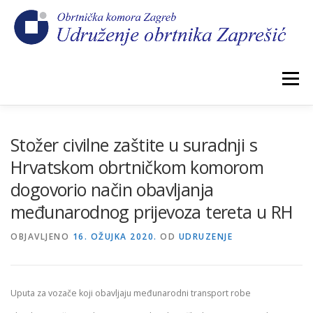
Preskoči
na
sadržaj
Izbornik
POČETNA
NOVOSTI
IZBORI 2026.
Stožer civilne zaštite u suradnji s
Hrvatskom obrtničkom komorom
dogovorio način obavljanja
O NAMA
CEHOVI
KOMORSKI DOPRINOS
međunarodnog prijevoza tereta u RH
OBJAVLJENO
GALERIJA
16. OŽUJKA 2020.
KONTAKT
OD
UDRUZENJE
Uputa za vozače koji obavljaju međunarodni transport robe