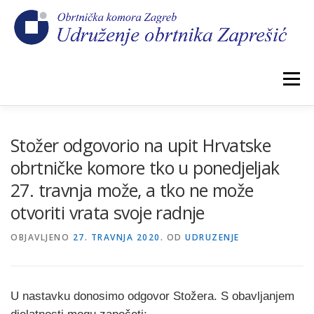
Preskoči
na
sadržaj
Izbornik
POČETNA
NOVOSTI
IZBORI 2026.
Stožer odgovorio na upit Hrvatske
obrtničke komore tko u ponedjeljak
27. travnja može, a tko ne može
O NAMA
CEHOVI
KOMORSKI DOPRINOS
otvoriti vrata svoje radnje
OBJAVLJENO
GALERIJA
27. TRAVNJA 2020.
KONTAKT
OD
UDRUZENJE
U nastavku donosimo odgovor Stožera. S obavljanjem