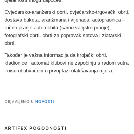
djelatnosti mogu započeti:
Cvjećarsko-aranžerski obrti, cvjećarsko-trgovački obrti,
dostava buketa, aranžmana i vijenaca, autopraonica –
ručno pranje automobila (samo vanjsko pranje),
fotografski obrti, obrti za popravak satova i zlatarski
obrti.
Također je važna informacija da krojački obrti,
kladionice i automat klubovi ne započinju s radom sutra
i nisu obuhvaćeni u prvoj fazi olakšavanja mjera.
OBJAVLJENO U
NOVOSTI
ARTIFEX POGODNOSTI