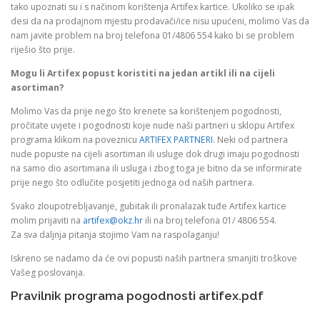
tako upoznati su i s načinom korištenja Artifex kartice. Ukoliko se ipak
desi da na prodajnom mjestu prodavači/ice nisu upućeni, molimo Vas da
nam javite problem na broj telefona 01/4806 554 kako bi se problem
riješio što prije.
Mogu li Artifex popust koristiti na jedan artikl ili na cijeli
asortiman?
Molimo Vas da prije nego što krenete sa korištenjem pogodnosti,
pročitate uvjete i pogodnosti koje nude naši partneri u sklopu Artifex
programa klikom na poveznicu
ARTIFEX PARTNERI
. Neki od partnera
nude popuste na cijeli asortiman ili usluge dok drugi imaju pogodnosti
na samo dio asortimana ili usluga i zbog toga je bitno da se informirate
prije nego što odlučite posjetiti jednoga od naših partnera.
Svako zloupotrebljavanje, gubitak ili pronalazak tuđe Artifex kartice
molim prijaviti na
artifex@okz.hr
ili na broj telefona 01/ 4806 554.
Za sva daljnja pitanja stojimo Vam na raspolaganju!
Iskreno se nadamo da će ovi popusti naših partnera smanjiti troškove
Vašeg poslovanja.
Pravilnik programa pogodnosti artifex.pdf