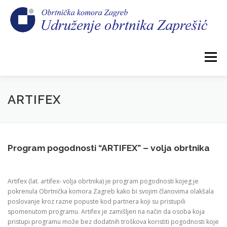
Preskoči
na
sadržaj
Izbornik
POČETNA
NOVOSTI
IZBORI 2026.
ARTIFEX
O NAMA
CEHOVI
KOMORSKI DOPRINOS
Program pogodnosti “ARTIFEX” – volja obrtnika
GALERIJA
KONTAKT
Artifex (lat. artifex- volja obrtnika) je program pogodnosti kojeg je
pokrenula Obrtnička komora Zagreb kako bi svojim članovima olakšala
poslovanje kroz razne popuste kod partnera koji su pristupili
spomenutom programu. Artifex je zamišljen na način da osoba koja
pristupi programu može bez dodatnih troškova koristiti pogodnosti koje