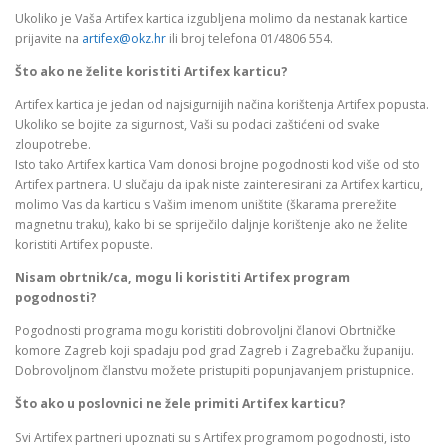
Ukoliko je Vaša Artifex kartica izgubljena molimo da nestanak kartice
prijavite na
artifex@okz.hr
ili broj telefona 01/4806 554.
Što ako ne želite koristiti Artifex karticu?
Artifex kartica je jedan od najsigurnijih načina korištenja Artifex popusta.
Ukoliko se bojite za sigurnost, Vaši su podaci zaštićeni od svake
zloupotrebe.
Isto tako Artifex kartica Vam donosi brojne pogodnosti kod više od sto
Artifex partnera. U slučaju da ipak niste zainteresirani za Artifex karticu,
molimo Vas da karticu s Vašim imenom uništite (škarama prerežite
magnetnu traku), kako bi se spriječilo daljnje korištenje ako ne želite
koristiti Artifex popuste.
Nisam obrtnik/ca, mogu li koristiti Artifex program
pogodnosti?
Pogodnosti programa mogu koristiti dobrovoljni članovi Obrtničke
komore Zagreb koji spadaju pod grad Zagreb i Zagrebačku županiju.
Dobrovoljnom članstvu možete pristupiti popunjavanjem pristupnice.
Što ako u poslovnici ne žele primiti Artifex karticu?
Svi Artifex partneri upoznati su s Artifex programom pogodnosti, isto