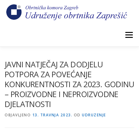
Preskoči
na
sadržaj
Izbornik
POČETNA
NOVOSTI
IZBORI 2026.
JAVNI NATJEČAJ ZA DODJELU
POTPORA ZA POVEĆANJE
KONKURENTNOSTI ZA 2023. GODINU
O NAMA
CEHOVI
KOMORSKI DOPRINOS
– PROIZVODNE I NEPROIZVODNE
DJELATNOSTI
GALERIJA
KONTAKT
OBJAVLJENO
13. TRAVNJA 2023.
OD
UDRUZENJE