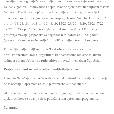
Temeljem Javnog natječaja za dodjelu potpora za povećanje konkurentnosti
za 2023. godinu – proizvodne i neproizvodne djelatnosti (u daljnjem tekstu:
Natječaj), Pravilnika o općim uvjetima dodjele donacija, subvencija i
pomoći iz Proračuna Zagrebačke županije („Glasnik Zagrebačke županije“
broj 14/18, 23/18, 41/18, 14/19, 43/19, 15/20, 23/20, 43/20, 53/21, 7/22,
47/22 i 8/23 – pročišćeni tekst, dalje u tekstu: Pravilnik) i Programa
poticanja razvoja gospodarstva Zagrebačke županije za 2023. godinu
(„Glasnik Zagrebačke županije“ broj 48/22, dalje u tekstu: Program).
Prihvatljivi prijavitelji su trgovačka društva, ustanove, zadruge i
obrti.
Poduzetnici koji su registrirani kao samostalna djelatnost, kućna
radinost i drugi oblici nisu prihvatljivi prijavitelji temeljem Natječaja.
Projekt se odnosi na jednu od prihvatljivih djelatnosti
U smislu Natječaja smatrat će se da se projekt odnosi na onu djelatnost koja
će se obavljati opremom za koju je zatraženo sufinanciranje.
Ako se nabavlja informatička oprema i programi, projekt se odnosi na onu
djelatnost koja se obavlja ili je podržana tom opremom i programima.
Na primjer: