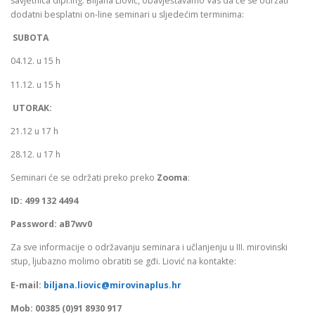
savjetnica dipl.ing. Biljana Liović, obavještavamo Vas da će se održati
dodatni besplatni on-line seminari u sljedećim terminima:
SUBOTA
04.12. u 15 h
11.12. u 15 h
UTORAK:
21.12 u 17 h
28.12. u 17 h
Seminari će se održati preko preko
Zooma
:
ID: 499 132 4494
Password: aB7wv0
Za sve informacije o održavanju seminara i učlanjenju u III. mirovinski
stup, ljubazno molimo obratiti se gđi. Liović na kontakte:
E-mail:
biljana.liovic@mirovinaplus.hr
Mob: 00385 (0)91 8930 917