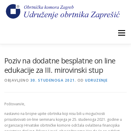
Preskoči
na
sadržaj
Izbornik
POČETNA
NOVOSTI
IZBORI 2026.
Poziv na dodatne besplatne on line
edukacije za III. mirovinski stup
O NAMA
CEHOVI
KOMORSKI DOPRINOS
OBJAVLJENO
30. STUDENOGA 2021.
OD
UDRUZENJE
GALERIJA
KONTAKT
Poštovani/e,
nastavno na brojne upite obrtnika koji nisu bili u mogućnosti
prisustvovati on-line seminaru kojega je 25. studenoga 2021. godine u
organizaciji Hrvatske obrtničke komore održala ovlaštena financijska